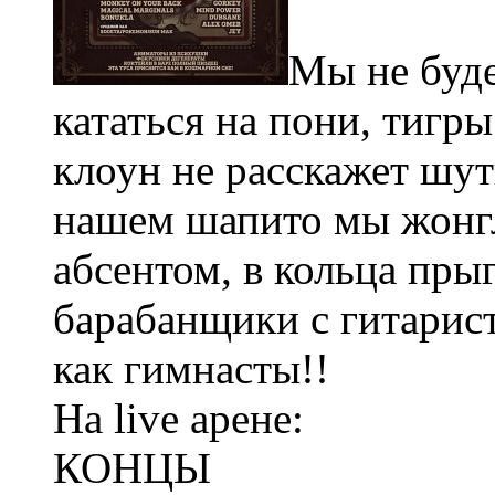
Мы не буде
кататься на пони, тигры
клоун не расскажет шутк
нашем шапито мы жонг
абсентом, в кольца пры
барабанщики с гитарис
как гимнасты!!
На live арене:
КОНЦЫ