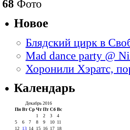
68
Фото
Новое
Блядский цирк в Своб
Mad dance party @ Ni
Хоронили Хэратс, по
Календарь
Декабрь 2016
Пн
Вт
Ср
Чт
Пт
Сб
Вс
1
2
3
4
5
6
7
8
9
10
11
12
13
14
15
16
17
18