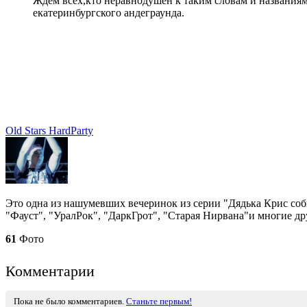
Ждем всех,кто неравнодушен к таким словам и названиям
екатеринбургского андеграунда.
Old Stars HardParty
Это одна из нашумевших вечеринок из серии "Дядька Крис соби
"Фауст", "УралРок", "ДаркГрот", "Старая Нирвана"и многие др
61
Фото
Комментарии
Пока не было комментариев.
Станьте первым!