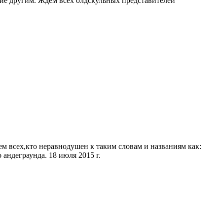
гие другим. Ждем всех олдскульных представителей
м всех,кто неравнодушен к таким словам и названиям как:
андеграунда. 18 июля 2015 г.