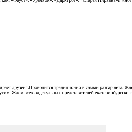
 как: «Фауст», «УралРок», «ДаркГрот», «Старая Нирвана»и мно
рает друзей".Проводится традиционно в самый разгар лета. Жде
угим. Ждем всех олдскульных представителей екатеринбургского 