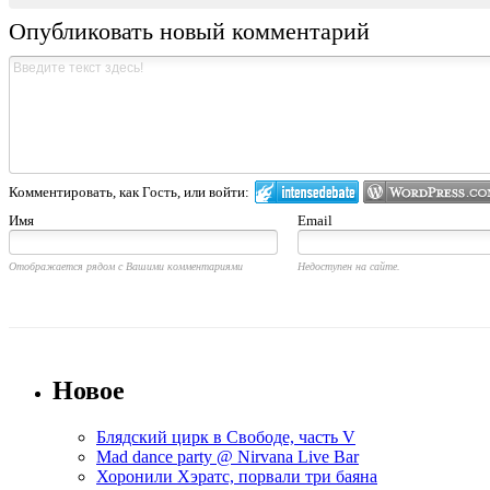
Опубликовать новый комментарий
Комментировать, как Гость, или войти:
Имя
Email
Отображается рядом с Вашими комментариями
Недоступен на сайте.
Новое
Блядский цирк в Свободе, часть V
Mad dance party @ Nirvana Live Bar
Хоронили Хэратс, порвали три баяна