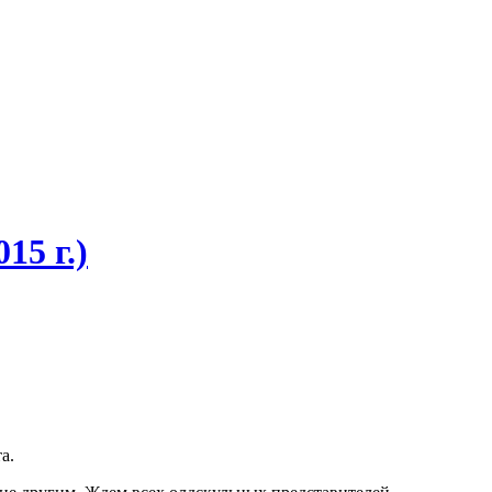
15 г.)
а.