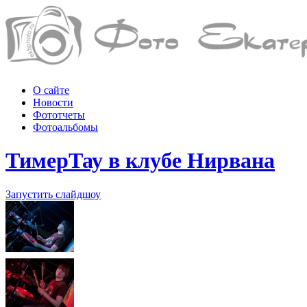
О сайте
Новости
Фототчеты
Фотоальбомы
ТимерТау в клубе Нирвана
Запустить слайдшоу